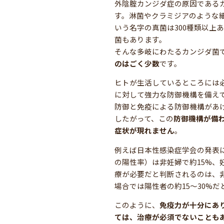
外陰腟カンジダ症の原因である
す。淋菌やクラミジアのような細
いう名字の真菌は300種類以上
菌もあります。
そんな多岐にわたるカンジダ菌
のはごく少数
です。
ヒトが生活しているところには
に対して強力な防御機構を備え
防御と免疫による防御機構があ
したがって、この
防御機構が備
症状が現れません
。
例えば日本性感染症学会の発表
の陽性率）は非妊婦で約15%、
療が必要だと判断されるのは、非
場合では陽性者の約15〜30%
このように、
免疫力が十分にあ
ては、治療が必須でないことも