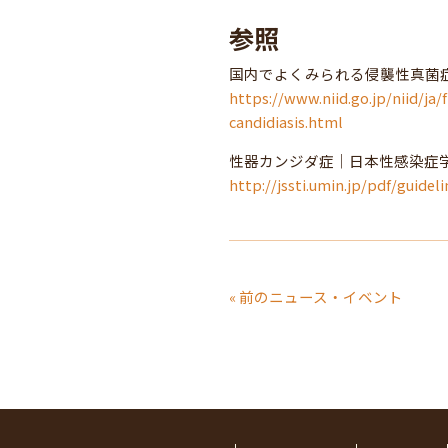
参照
国内でよくみられる侵襲性真菌症
https://www.niid.go.jp/niid/ja
candidiasis.html
性器カンジダ症｜日本性感染症
http://jssti.umin.jp/pdf/guidel
« 前のニュース・イベント