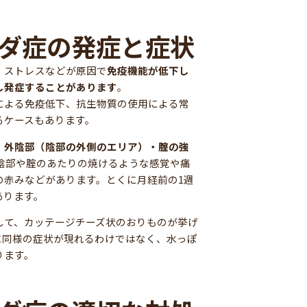
ダ症の発症と症状
、ストレスなどが原因で
免疫機能が低下し
し発症することがあります
。
による免疫低下、抗生物質の使用による常
るケースもあります。
、
外陰部（陰部の外側のエリア）・腟の強
外陰部や腟のあたりの焼けるような感覚や痛
の赤みなどがあります。とくに月経前の1週
あります。
して、カッテージチーズ状のおりものが挙げ
に同様の症状が現れるわけではなく、水っぽ
ります。