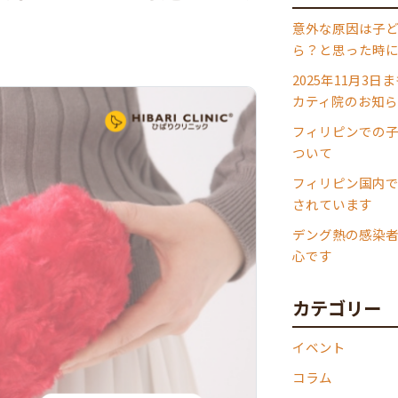
意外な原因は子ど
ら？と思った時
2025年11月3
カティ院のお知ら
フィリピンでの
ついて
フィリピン国内
されています
デング熱の感染
心です
カテゴリー
イベント
コラム