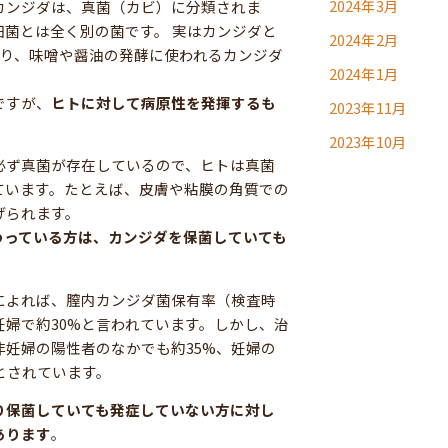
2024年3月
カンジダは、真菌（カビ）に分類されま
菌とは全く別の菌です。 実はカンジダと
2024年2月
あり、味噌や醤油の発酵に使われるカンジダ
2024年1月
ですが、
ヒトに対して病原性を発揮するも
2023年11月
2023年10月
必ず真菌が存在しているので、ヒトは真菌
ています。たとえば、皮膚や粘膜の角質での
げられます。
わっている方は、カンジダを保菌していても
によれば、膣内カンジダ菌保有率（検査時
妊婦で約30%と言われています。しかし、治
妊婦の陽性者のなかでも約35%、妊婦の
だとされています。
り保菌していても発症していない方に対し
あります
。