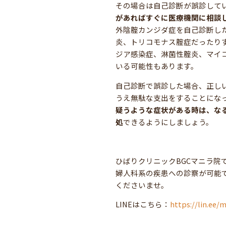
その場合は自己診断が誤診して
があればすぐに医療機関に相談
外陰腟カンジダ症を自己診断し
炎、トリコモナス腟症だったり
ジア感染症、淋菌性腟炎、マイ
いる可能性もあります。
自己診断で誤診した場合、正し
うえ無駄な支出をすることにな
疑うような症状がある時は、な
処
できるようにしましょう。
ひばりクリニックBGCマニラ院
婦人科系の疾患への診察が可能
くださいませ。
LINEはこちら：
https://lin.ee