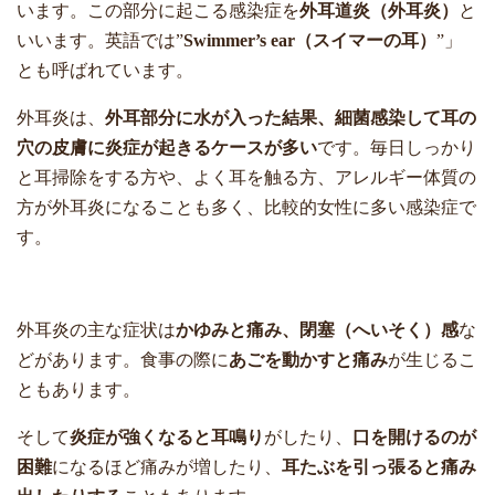
います。この部分に起こる感染症を
外耳道炎（外耳炎）
と
いいます。英語では”
Swimmer’s ear
（スイマーの耳）
”」
とも呼ばれています。
外耳炎は、
外耳部分に水が入った結果、細菌感染して耳の
穴の皮膚に炎症が起きるケースが多い
です。
毎日しっかり
と耳掃除をする方や、よく耳を触る方、アレルギー体質の
方が外耳炎になることも多く、比較的女性に多い感染症で
す。
外耳炎の主な症状は
かゆみと痛み、閉塞（へいそく）感
な
どがあります。食事の際に
あごを動かすと痛み
が生じるこ
ともあります。
そして
炎症が強くなると耳鳴り
がしたり、
口を開けるのが
困難
になるほど痛みが増したり、
耳たぶを引っ張ると痛み