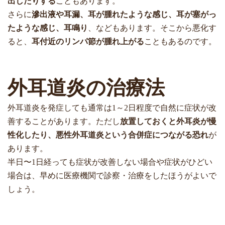
出したりする
こともあります。
さらに
滲出液や耳漏、耳が腫れたような感じ、耳が塞がっ
たような感じ、耳鳴り
、などもあります。そこから悪化す
ると、
耳付近のリンパ節が腫れ上がる
こともあるのです。
外耳道炎の治療法
外耳道炎を発症しても通常は
1
～
2
日程度で自然に症状が改
善することがあります。ただし
放置しておくと外耳炎が慢
性化したり、悪性外耳道炎という合併症につながる恐れ
が
あります。
半日〜
1
日経っても症状が改善しない場合や症状がひどい
場合は、早めに医療機関で診察・治療をしたほうがよいで
しょう。